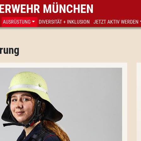
EUERWEHR MÜNCHEN
AUSRÜSTUNG
DIVERSITÄT + INKLUSION
JETZT AKTIV WERDEN
erung