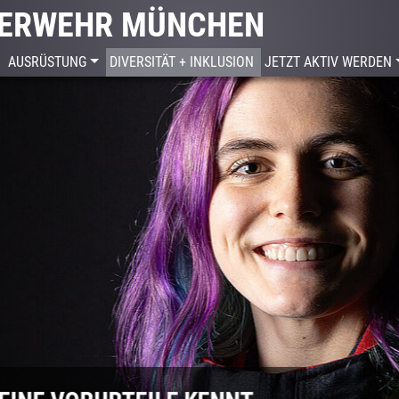
EUERWEHR MÜNCHEN
(CURRENT)
AUSRÜSTUNG
DIVERSITÄT + INKLUSION
JETZT AKTIV WERDEN