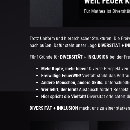
WEIL FEUER KEINE VOR
Für Mathea ist Diversität und Inklusion i
Trotz Uniform und hierarchischer Strukturen: Die Fre
nach außen. Dafür steht unser Logo
DIVERSITÄT + I
Fünf Gründe für
DIVERSITÄT + INKLUSION
bei der Fr
Mehr Köpfe, mehr Ideen!
Diverse Perspektiven 
Freiwillige FeuerWIR!
Vielfalt stärkt das Vert
Andere Menschen, andere Skills.
Unterschiedli
Wer lehrt, der lernt!
Austausch fördert Respekt
Hier spricht die Vielfalt!
Diversität erleichtert 
DIVERSITÄT + INKLUSION
macht uns zu einer starke