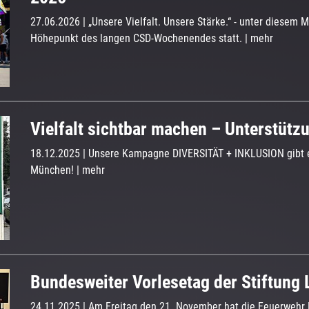
27.06.2026
| „Unsere Vielfalt. Unsere Stärke.“ - unter diesem
Höhepunkt des langen CSD-Wochenendes statt.
|
mehr
Vielfalt sichtbar machen – Unterstütz
18.12.2025
| Unsere Kampagne DIVERSITÄT + INKLUSION gibt es 
München!
|
mehr
Bundesweiter Vorlesetag der Stiftung L
24.11.2025
| Am Freitag den 21. November hat die Feuerweh