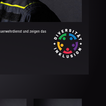
WE
Mark
Feuerwehrdienst und zeigen das