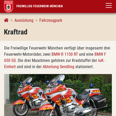
FREIWILLIGE FEUERWEHR MÜNCHEN
Kraftrad
Ausrüstung
Fahrzeugpark
Kraftrad
Die Freiwillige Feuerwehr München verfügt über insgesamt drei
Feuerwehr-Motorräder, zwei
BMW R 1150 RT
und eine
BMW F
650 GS
. Die drei Maschinen gehören zur Kradstaffel der
IuK-
Einheit
und sind in der
Abteilung Sendling
stationiert.