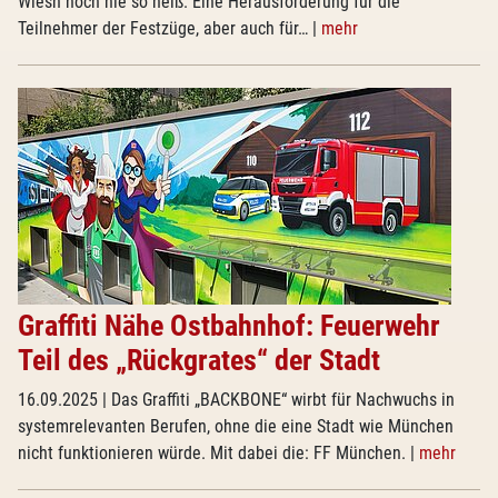
Wiesn noch nie so heiß. Eine Herausforderung für die
Teilnehmer der Festzüge, aber auch für…
|
mehr
Graffiti Nähe Ostbahnhof: Feuerwehr
Teil des „Rückgrates“ der Stadt
16.09.2025
| Das Graffiti „BACKBONE“ wirbt für Nachwuchs in
systemrelevanten Berufen, ohne die eine Stadt wie München
nicht funktionieren würde. Mit dabei die: FF München.
|
mehr