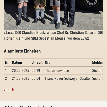
v.l.n.r.: SBR Claudius Blank, Wiesn-Chef Dr. Christian Scharpf, SBI
Florian Klein und SBM Sebastian Meusel vor dem ELW2
Alarmierte Einheiten
Nr.
Datum
Uhrzeit
Ort
Meldung
1
20.09.2025
06:19
Theresienwiese
Sicherhe
2
21.09.2025
05:54
Franz-Xaver-Schweyer-Straße
Sicherhe
zurück