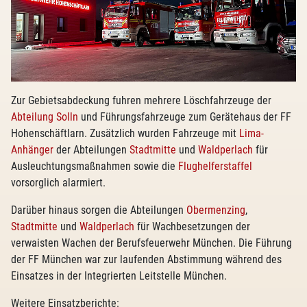
Zur Gebietsabdeckung fuhren mehrere Löschfahrzeuge der
Abteilung Solln
und Führungsfahrzeuge zum Gerätehaus der FF
Hohenschäftlarn. Zusätzlich wurden Fahrzeuge mit
Lima-
Anhänger
der Abteilungen
Stadtmitte
und
Waldperlach
für
Ausleuchtungsmaßnahmen sowie die
Flughelferstaffel
vorsorglich alarmiert.
Darüber hinaus sorgen die Abteilungen
Obermenzing
,
Stadtmitte
und
Waldperlach
für Wachbesetzungen der
verwaisten Wachen der Berufsfeuerwehr München. Die Führung
der FF München war zur laufenden Abstimmung während des
Einsatzes in der Integrierten Leitstelle München.
Weitere Einsatzberichte: