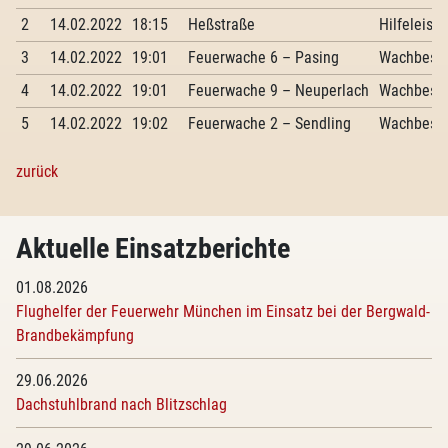
2
14.02.2022
18:15
Heßstraße
Hilfeleist
3
14.02.2022
19:01
Feuerwache 6 – Pasing
Wachbese
4
14.02.2022
19:01
Feuerwache 9 – Neuperlach
Wachbese
5
14.02.2022
19:02
Feuerwache 2 – Sendling
Wachbese
zurück
Aktuelle Einsatzberichte
01.08.2026
Flughelfer der Feuerwehr München im Einsatz bei der Bergwald-
Brandbekämpfung
29.06.2026
Dachstuhlbrand nach Blitzschlag