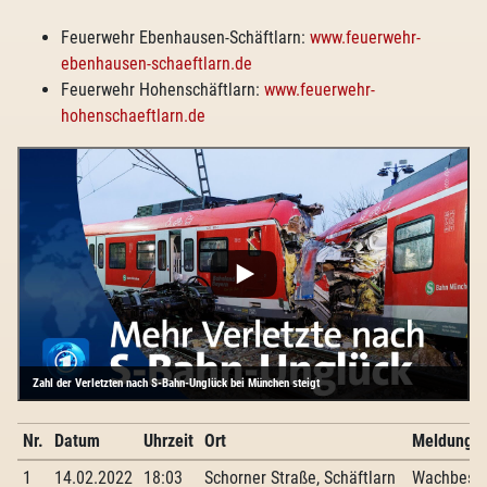
Feuerwehr Ebenhausen-Schäftlarn:
www.feuerwehr-
ebenhausen-schaeftlarn.de
Feuerwehr Hohenschäftlarn:
www.feuerwehr-
hohenschaeftlarn.de
Zahl der Verletzten nach S-Bahn-Unglück bei München steigt
Nr.
Datum
Uhrzeit
Ort
Meldung
1
14.02.2022
18:03
Schorner Straße, Schäftlarn
Wachbese