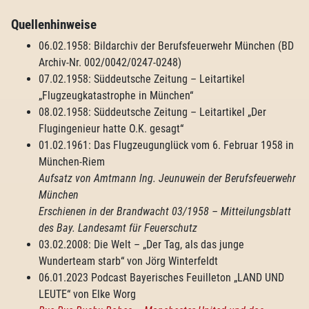
Quellenhinweise
06.02.1958: Bildarchiv der Berufsfeuerwehr München (BD
Archiv-Nr. 002/0042/0247-0248)
07.02.1958: Süddeutsche Zeitung – Leitartikel
„Flugzeugkatastrophe in München“
08.02.1958: Süddeutsche Zeitung – Leitartikel „Der
Flugin­genieur hatte O.K. gesagt“
01.02.1961: Das Flugzeugunglück vom 6. Februar 1958 in
München-Riem
Aufsatz von Amtmann
lng.
Jeunuwein der Berufsfeuerwehr
M
ü
nchen
Erschienen in der Brandwacht 03
/19
58 – Mitteilungsblatt
des Bay. Landesamt f
ü
r Feuerschutz
03.02.2008: Die Welt – „Der Tag, als das junge
Wunderteam starb“ von Jörg Winterfeldt
06.01.2023 Podcast Bayerisches Feuilleton „LAND UND
LEUTE“ von Elke Worg