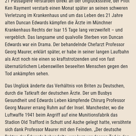
21 Passagiere verstarben direkt an der Unglücksstelle, der Pilot
Ken Rayment verstarb einen Monat später an seinen schweren
Verletzung im Krankenhaus und um das Leben des 21 Jahre
alten Duncan Edwards kämpfen die Ärzte im Münchner
Krankenhaus Rechts der Isar 15 Tage lang verzweifelt – und
vergeblich. Das langsame und qualvolle Sterben von Duncan
Edwards war ein Drama. Der behandelnde Chefarzt Professor
Georg Maurer, erklärt später, er habe in seiner langen Laufbahn
als Arzt noch nie einen so kraftstrotzenden und von fast
übernatürlichem Lebenswillen beseelten Menschen gegen den
Tod ankämpfen sehen.
Das Unglück änderte das Verhältnis von Briten zu Deutschen,
durch die Tatkraft der deutschen Ärzte. Der um Busbys
Gesundheit und Edwards Leben kämpfende Chirurg Professor
Georg Maurer errang Ruhm auf der Insel. Manchester, wo die
Luftwaffe 1941 beim Angriff auf eine Munitionsfabrik das
Stadion Old Trafford in Schutt und Asche gelegt hatte, versöhnte
sich dank Professor Maurer mit den Feinden. „Der deutsche