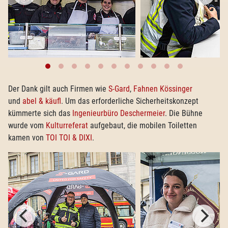
Der Dank gilt auch Firmen wie
S-Gard
,
Fahnen Kössinger
und
abel & käufl
. Um das erforderliche Sicherheitskonzept
kümmerte sich das
Ingenieurbüro Deschermeier
. Die Bühne
wurde vom
Kulturreferat
aufgebaut, die mobilen Toiletten
kamen von
TOI TOI & DIXI
.