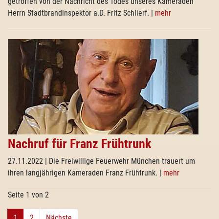
getroffen von der Nachricht des Todes unseres Kameraden
Herrn Stadtbrandinspektor a.D. Fritz Schlierf.
|
mehr
Nachruf für Franz Frühtrunk
27.11.2022
| Die Freiwillige Feuerwehr München trauert um
ihren langjährigen Kameraden Franz Frühtrunk.
|
mehr
Seite 1 von 2
1
2
Nächste