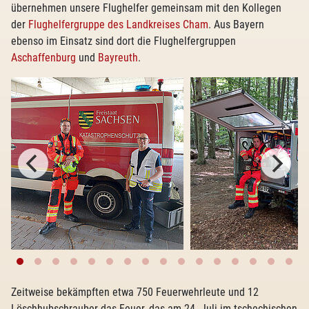
übernehmen unsere Flughelfer gemeinsam mit den Kollegen
der
Flughelfergruppe des Landkreises Cham
. Aus Bayern
ebenso im Einsatz sind dort die Flughelfergruppen
Aschaffenburg
und
Bayreuth
.
Zeitweise bekämpften etwa 750 Feuerwehrleute und 12
Löschhubschrauber das Feuer, das am 24. Juli im tschechischen